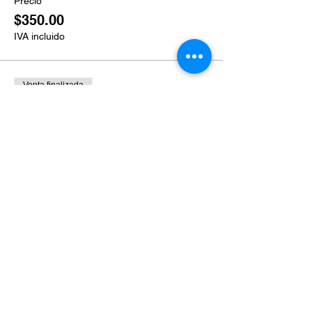
Precio
$350.00
IVA incluido
Venta finalizada
Tipo de entrada
Ticket grupal
Leer más
Precio
$300.00
IVA incluido
Venta finalizada
Tipo de entrada
Ticket cliente Qualy/CCME