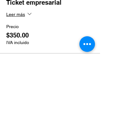
Ticket empresarial
Leer más
Precio
$350.00
IVA incluido
Venta finalizada
Tipo de entrada
Ticket grupal
Leer más
Precio
$300.00
IVA incluido