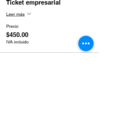
Ticket empresarial
Leer más
Precio
$450.00
IVA incluido
Venta finalizada
Tipo de entrada
Ticket grupal
Leer más
Precio
$400.00
IVA incluido