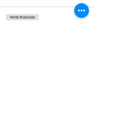
Venta finalizada
Tipo de entrada
Ticket grupal
Leer más
Precio
$400.00
IVA incluido
Venta finalizada
Tipo de entrada
Ticket cliente Qualy
Leer más