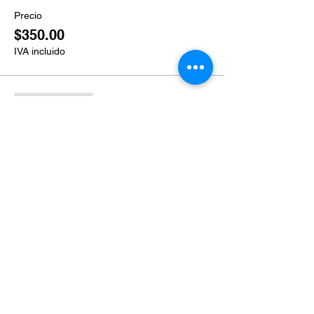
Precio
$350.00
IVA incluido
Venta finalizada
Tipo de entrada
Ticket grupal
Leer más
Precio
$300.00
IVA incluido
Venta finalizada
Tipo de entrada