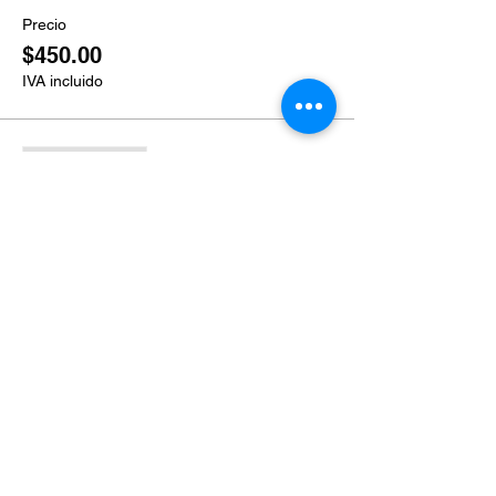
Precio
$450.00
IVA incluido
Venta finalizada
Tipo de entrada
Ticket grupal
Leer más
Precio
$400.00
IVA incluido
Venta finalizada
Tipo de entrada