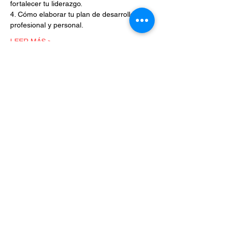
fortalecer tu liderazgo.
4. Cómo elaborar tu plan de desarrollo 
profesional y personal.
LEER MÁS >
Entradas
Venta finalizada
Tipo de entrada
liderazgo para mujeres
Precio
$299.00
Compartir este evento