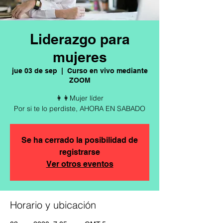
Liderazgo para
mujeres
jue 03 de sep
  |  
Curso en vivo mediante
ZOOM
👩👩Mujer líder
Por si te lo perdiste, AHORA EN SABADO
Se ha cerrado la posibilidad de
registrarse
Ver otros eventos
Horario y ubicación