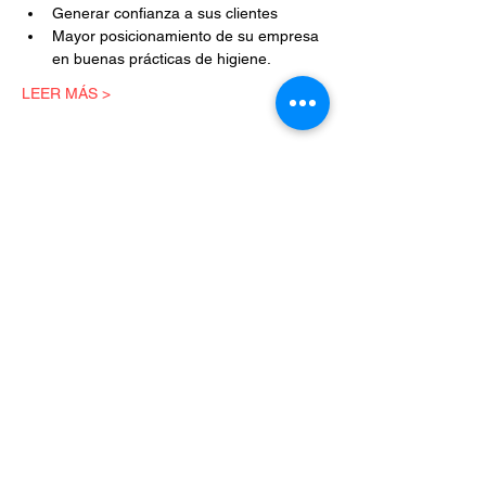
Generar confianza a sus clientes
Mayor posicionamiento de su empresa 
en buenas prácticas de higiene.
LEER MÁS >
Entradas
Venta finalizada
Tipo de entrada
Ticket por empresa
Precio
$1,800.00
+$288.00 IVA