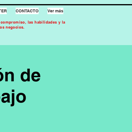
TER
CONTACTO
Ver más
l compromiso, las habilidades y la
los negocios.
ón de
bajo