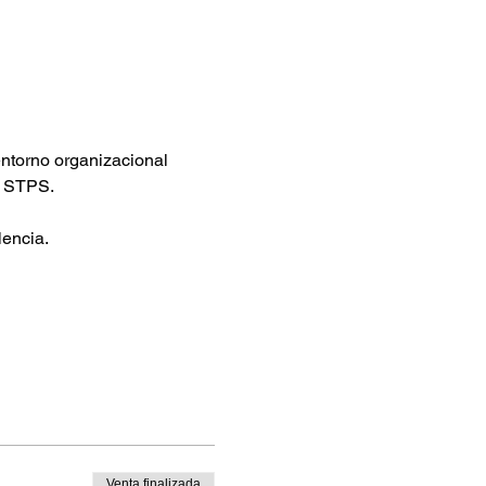
entorno organizacional 
e STPS.
lencia.
Venta finalizada