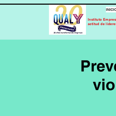
INICI
Instituto Empres
actitud de líder
Prev
vio