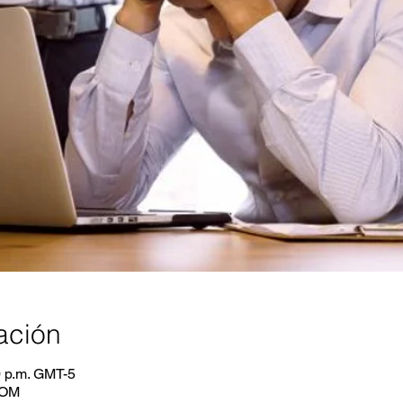
ación
0 p.m. GMT-5
OOM