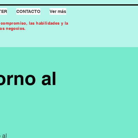
TER
CONTACTO
Ver más
l compromiso, las habilidades y la
los negocios.
orno al
 al