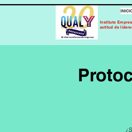
INICI
Instituto Empres
actitud de líder
Protoc
¿S