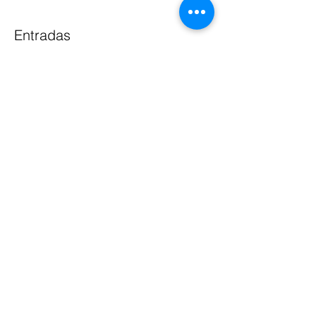
Entradas
Venta finalizada
Tipo de entrada
Ticket por empresa
Leer más
Precio
$2,600.00
+$416.00 IVA
Compartir este evento