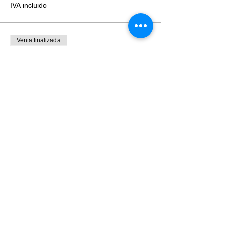
IVA incluido
Venta finalizada
Tipo de entrada
Ticket grupal
Leer más
Precio
$200.00
IVA incluido
Venta finalizada
Tipo de entrada
Ticket cliente Qualy
Leer más