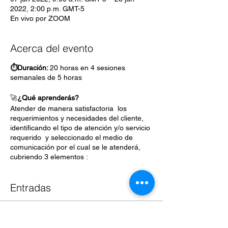
2022, 2:00 p.m. GMT-5
En vivo por ZOOM
Acerca del evento
⏱Duración:
20 horas en 4 sesiones
semanales de 5 horas
🚀
¿Qué aprenderás?
Atender de manera satisfactoria los
requerimientos y necesidades del cliente,
identificando el tipo de atención y/o servicio
requerido y seleccionado el medio de
comunicación por el cual se le atenderá,
cubriendo 3 elementos :
1) Requerimientos del cliente
2) Gestión del servicio
Entradas
3) Satisfacción del cliente alineado al
estándar de competencia EC0305 de
CONOCER/SEP
Venta finalizada